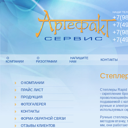
НАШИ ТЕЛ
+7(98
+7(49
+7(98
+7(49
О
О
НАПИШИТЕ
КОНТАКТЫ
КОМПАНИИ
РИЗОГРАФИИ
НАМ
Степлер
О КОМПАНИИ
Степлеры Rapid
ПРАЙС ЛИСТ
- скрепление бр
ПРОДУКЦИЯ
проволокошвейна
подаваемой с ка
ФОТОГАЛЕРЕЯ
ручные и электр
используемых ск
КОНТАКТЫ
Ручные степлер
ФОРМА ОБРАТНОЙ СВЯЗИ
методом втачку, 
мм, они работаю
ОТЗЫВЫ КЛИЕНТОВ